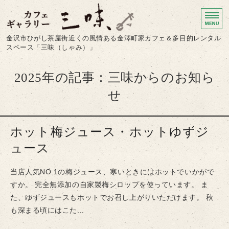
カフェギャラリー三味｜
金沢市ひがし茶屋街近くの風情ある金澤町家カフェ＆多目的レンタル
スペース「三味（しゃみ）」
ホーム
2025年の記事：三味からのお知ら
カフェ
せ
レンタルスペース
ホット梅ジュース・ホットゆずジ
レンタルスペース利用案内
ュース
お店からのお知らせ
当店人気NO.1の梅ジュース、寒いときにはホットでいかがで
すか。 完全無添加の自家製梅シロップを使っています。 ま
た、ゆずジュースもホットでお召し上がりいただけます。 秋
も深まる頃にはこた...